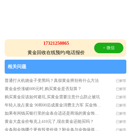
17321250865
+ 微信
黄金回收在线预约/电话报价
相关问题
普通打火机烧金子变黑吗？真假黄金辨别有什么方法
已解答
黄金金价涨破600元时,购买黄金是否划算？
已解答
购买黄金应该如何避坑,买黄金需要注意什么防止被坑
已解答
年轻人攻占黄金 90和00后成黄金消费主力军 买金饰不如买金子
已解答
如果有闲钱买银行里的金条合适还是商场的黄金饰品合适？
已解答
黄金大盘金价每克上410元了,现在黄金还能买吗？
已解答
金条和金饰哪个更有投资价值？附金条与金饰保值分析
已解答