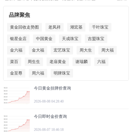
品牌聚焦
黄金回收走势图
老凤祥
潮宏基
千叶珠宝
银星金店
中国黄金
天成珠宝
吉盟珠宝
金六福
金大福
宏艺珠宝
周大生
周大福
菜百
周生生
老庙黄金
谢瑞麟
六福
金至尊
周六福
明牌珠宝
今日黄金挂牌价查询
2026-08-08 04:28:40
今日即时金价查询
2026-08-07 18:46:18