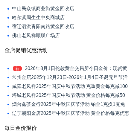
中山民众镇商业街黄金回收店
哈尔滨周生生中央商城店
宿迁泗洪青阳南路黄金回收店
佛山老凤祥顺联广场店
金店促销优惠活动
2026年8月1日伦敦黄金交易所今日金价：现货黄
新
金跌1.39%报4046.42美元/盎司
常州金店2025年12月23日-2026年1月4日圣诞元旦节活
动 黄金价格每克减120元
咸阳老凤祥2025年国庆中秋节活动 克重黄金每克减100
元
塔城老凤祥2025年国庆中秋节活动 黄金价格每克减50
元
烟台鑫荟金行2025年中秋国庆节活动 铂金1克换1克免
新品工艺费
辽宁朝阳金店2025年中秋国庆节活动 黄金价格每克优惠
30元
每日金价报价