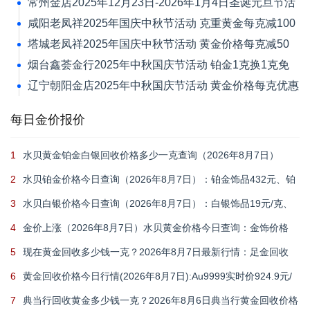
金跌1.39%报4046.42美元/盎司
常州金店2025年12月23日-2026年1月4日圣诞元旦节活
动 黄金价格每克减120元
咸阳老凤祥2025年国庆中秋节活动 克重黄金每克减100
元
塔城老凤祥2025年国庆中秋节活动 黄金价格每克减50
元
烟台鑫荟金行2025年中秋国庆节活动 铂金1克换1克免
新品工艺费
辽宁朝阳金店2025年中秋国庆节活动 黄金价格每克优惠
30元
每日金价报价
1
水贝黄金铂金白银回收价格多少一克查询（2026年8月7日）
2
水贝铂金价格今日查询（2026年8月7日）：铂金饰品432元、铂
金回收348元
3
水贝白银价格今日查询（2026年8月7日）：白银饰品19元/克、
白银回收11.9元
4
金价上涨（2026年8月7日）水贝黄金价格今日查询：金饰价格
1101元、黄金回收909元
5
现在黄金回收多少钱一克？2026年8月7日最新行情：足金回收
910元/克、18k金回收660元/克
6
黄金回收价格今日行情(2026年8月7日):Au9999实时价924.9元/
克,足金999回收910元/克
7
典当行回收黄金多少钱一克？2026年8月6日典当行黄金回收价格