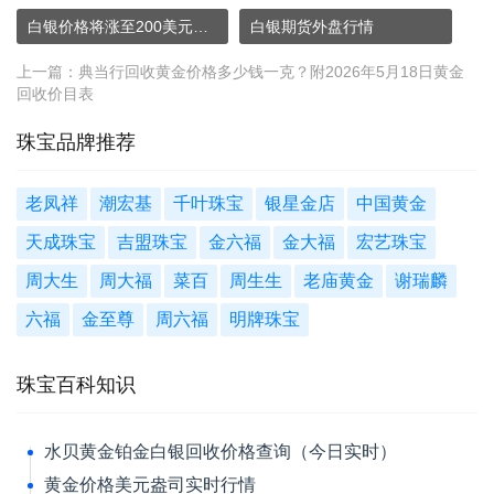
白银价格将涨至200美元！这个预测真吗？
白银期货外盘行情
上一篇：
典当行回收黄金价格多少钱一克？附2026年5月18日黄金
回收价目表
珠宝品牌推荐
老凤祥
潮宏基
千叶珠宝
银星金店
中国黄金
天成珠宝
吉盟珠宝
金六福
金大福
宏艺珠宝
周大生
周大福
菜百
周生生
老庙黄金
谢瑞麟
六福
金至尊
周六福
明牌珠宝
珠宝百科知识
水贝黄金铂金白银回收价格查询（今日实时）
黄金价格美元盎司实时行情