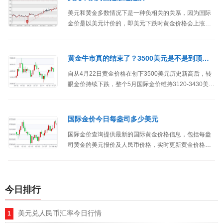
美元和黄金多数情况下是一种负相关的关系，因为国际
金价是以美元计价的，即美元下跌时黄金价格会上涨，
而美元上涨时黄金价格会下跌。
黄金牛市真的结束了？3500美元是不是到顶了（最高价格）
自从4月22日黄金价格在创下3500美元历史新高后，转
眼金价持续下跌，整个5月国际金价维持3120-3430美元
区间震荡，而国内金价也迟迟达不到790元/克，这让
800-830元/克买入黄金的投资者心里发慌，也有人表示
原本可以赚几万钱的，现在都亏麻了，还不知道何时解
国际金价今日每盎司多少美元
套。好多人在问：黄金牛市真的结束了？3500美元是不
国际金价查询提供最新的国际黄金价格信息，包括每盎
是到顶了？
司黄金的美元报价及人民币价格，实时更新黄金价格走
势图。用户可以查询不同品种黄金的最新价格变化，如
XAU现货黄金、伦敦金和comex纽约黄金期货价格。
今日排行
美元兑人民币汇率今日行情