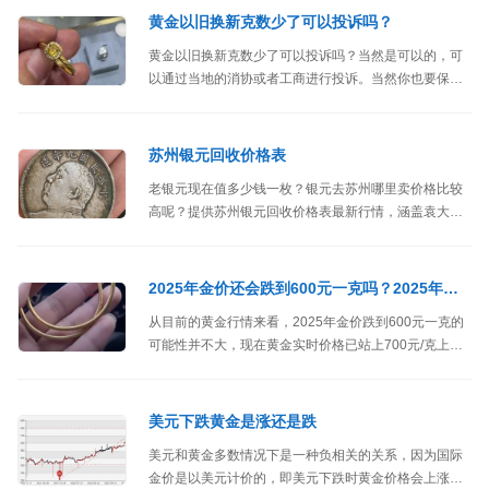
黄金以旧换新克数少了可以投诉吗？
黄金以旧换新克数少了可以投诉吗？当然是可以的，可
以通过当地的消协或者工商进行投诉。当然你也要保留
好购买凭证、换购凭证等。
苏州银元回收价格表
老银元现在值多少钱一枚？银元去苏州哪里卖价格比较
高呢？提供苏州银元回收价格表最新行情，涵盖袁大
头、孙小头、船洋、龙洋、外国银元、站洋、坐洋、鹰
洋、民国银元、清代银元、光绪元宝、宣统元宝、大清
银币、四川银币等主流银元价格。
2025年金价还会跌到600元一克吗？2025年金价走势解读
从目前的黄金行情来看，2025年金价跌到600元一克的
可能性并不大，现在黄金实时价格已站上700元/克上
方，金饰价格更是达到900元/克以上（想买到金价650
元以下的金饰可能性不大了）。
美元下跌黄金是涨还是跌
美元和黄金多数情况下是一种负相关的关系，因为国际
金价是以美元计价的，即美元下跌时黄金价格会上涨，