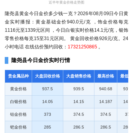
近半年黄金价格走势图
隆尧县黄金今日金价多少钱一克？2026年08月09日今日黄
金实时播报：黄金基础金价940.0元/克 ，饰金价格每克
1116元至1339元区间 ，今日白银实时价格14.1元/克，银饰
零售价格每克15至31元区间。 黄金回收价格926元/克。24
小时电话 在线估价预约回收：
17321250865
。
隆尧县今日金价实时行情
贵金属品种
大盘回收价格
大盘销售价格
最高价格
最低价
黄金价格
937.5
939.5
940.68
939.
白银价格
14.05
14.15
14.187
14.1
铂金价格
373
374.5
374.5
374
钯金价格
285
286.5
286.5
286.