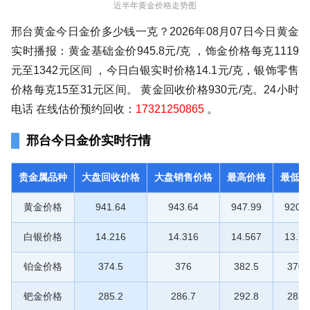
近半年黄金价格走势图
邢台黄金今日金价多少钱一克？2026年08月07日今日黄金
实时播报：黄金基础金价945.8元/克 ，饰金价格每克1119
元至1342元区间 ，今日白银实时价格14.1元/克，银饰零售
价格每克15至31元区间。 黄金回收价格930元/克。24小时
电话 在线估价预约回收：
17321250865
。
邢台今日金价实时行情
贵金属品种
大盘回收价格
大盘销售价格
最高价格
最低价
黄金价格
941.64
943.64
947.99
920.1
白银价格
14.216
14.316
14.567
13.72
铂金价格
374.5
376
382.5
370.
钯金价格
285.2
286.7
292.8
282.