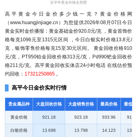
近半年黄金价格走势图
高平黄金今日金价多少钱一克？黄金价格网
（www.huangjinjiage.cn）为您提供2026年08月07日今日
黄金实时金价播报：黄金基础金价920.0元/克 ，黄金首饰价
格每克1096元至1315元区间 ，今日白银实时价格13.8元/
克，银饰零售价格每克15至30元区间。 黄金回收价格910
元/克，PT950铂金回收价格313元/克，Pd990钯金回收价
格211元/克。高平黄金回收实体店24小时电话 在线估价预
约回收：
17321250865
。
高平今日金价实时行情
贵金属品种
大盘回收价格
大盘销售价格
最高价格
最低价
黄金价格
921.18
923.18
933.96
917.
白银价格
13.698
13.798
14.123
13.6