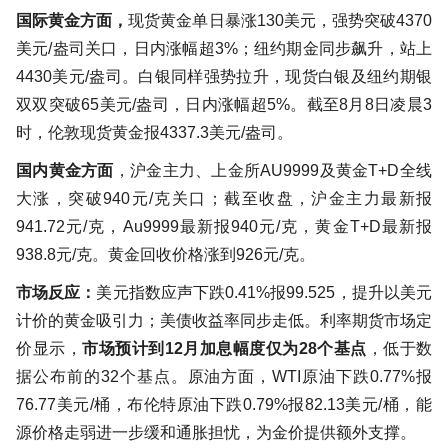
国际黄金方面，
现货黄金单日暴涨130美元，强势突破4370
美元/盎司关口，日内涨幅超3%；纽约期金同步飙升，站上
4430美元/盎司。白银同样强势拉升，现货白银及纽约期银
双双突破65美元/盎司，日内涨幅超5%。截至8月8日凌晨3
时，伦敦现货黄金报4337.3美元/盎司。
国内黄金方面
，沪金主力、上金所AU9999及黄金T+D全线
大涨，突破940元/克关口；截至收盘，沪金主力最新报
941.72元/克，Au9999最新报940元/克，黄金T+D最新报
938.8元/克。黄金回收价格涨到926元/克。
市场反应：
美元指数应声下跌0.41%报99.525，提升以美元
计价的黄金吸引力；美债收益率同步走低。利率期货市场定
价显示，
市场预计到12月加息幅度仅为28个基点
，低于数
据公布前的32个基点。原油方面，WTI原油下跌0.77%报
76.77美元/桶，布伦特原油下跌0.79%报82.13美元/桶，能
源价格走弱进一步缓和通胀担忧，为金价提供额外支撑。