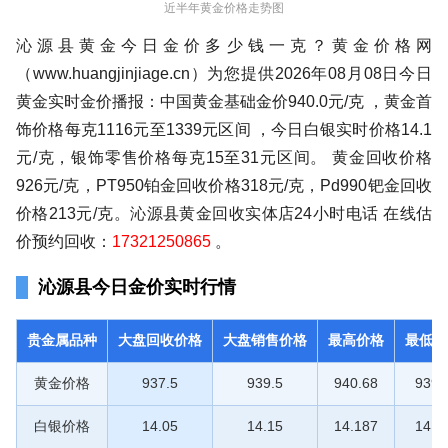
近半年黄金价格走势图
沁源县黄金今日金价多少钱一克？黄金价格网
（www.huangjinjiage.cn）为您提供2026年08月08日今日
黄金实时金价播报：中国黄金基础金价940.0元/克 ，黄金首
饰价格每克1116元至1339元区间 ，今日白银实时价格14.1
元/克，银饰零售价格每克15至31元区间。 黄金回收价格
926元/克，PT950铂金回收价格318元/克，Pd990钯金回收
价格213元/克。沁源县黄金回收实体店24小时电话 在线估
价预约回收：
17321250865
。
沁源县今日金价实时行情
贵金属品种
大盘回收价格
大盘销售价格
最高价格
最低价
黄金价格
937.5
939.5
940.68
939.
白银价格
14.05
14.15
14.187
14.1