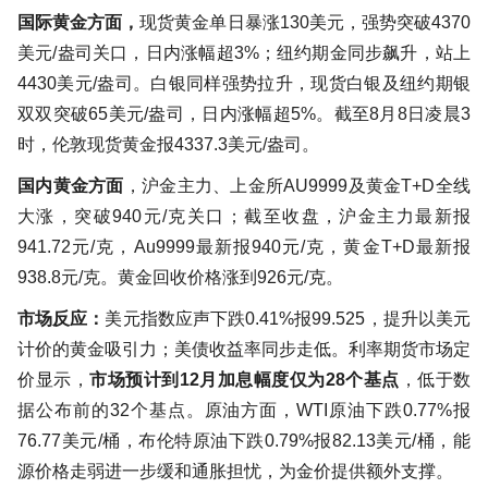
国际黄金方面，
现货黄金单日暴涨130美元，强势突破4370
美元/盎司关口，日内涨幅超3%；纽约期金同步飙升，站上
4430美元/盎司。白银同样强势拉升，现货白银及纽约期银
双双突破65美元/盎司，日内涨幅超5%。截至8月8日凌晨3
时，伦敦现货黄金报4337.3美元/盎司。
国内黄金方面
，沪金主力、上金所AU9999及黄金T+D全线
大涨，突破940元/克关口；截至收盘，沪金主力最新报
941.72元/克，Au9999最新报940元/克，黄金T+D最新报
938.8元/克。黄金回收价格涨到926元/克。
市场反应：
美元指数应声下跌0.41%报99.525，提升以美元
计价的黄金吸引力；美债收益率同步走低。利率期货市场定
价显示，
市场预计到12月加息幅度仅为28个基点
，低于数
据公布前的32个基点。原油方面，WTI原油下跌0.77%报
76.77美元/桶，布伦特原油下跌0.79%报82.13美元/桶，能
源价格走弱进一步缓和通胀担忧，为金价提供额外支撑。