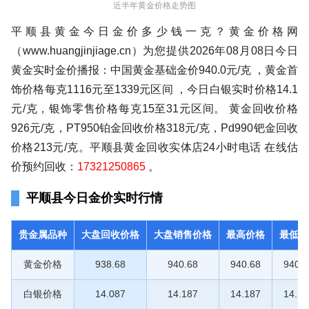
近半年黄金价格走势图
平顺县黄金今日金价多少钱一克？黄金价格网
（www.huangjinjiage.cn）为您提供2026年08月08日今日
黄金实时金价播报：中国黄金基础金价940.0元/克 ，黄金首
饰价格每克1116元至1339元区间 ，今日白银实时价格14.1
元/克，银饰零售价格每克15至31元区间。 黄金回收价格
926元/克，PT950铂金回收价格318元/克，Pd990钯金回收
价格213元/克。平顺县黄金回收实体店24小时电话 在线估
价预约回收：
17321250865
。
平顺县今日金价实时行情
贵金属品种
大盘回收价格
大盘销售价格
最高价格
最低价
黄金价格
938.68
940.68
940.68
940.6
白银价格
14.087
14.187
14.187
14.18