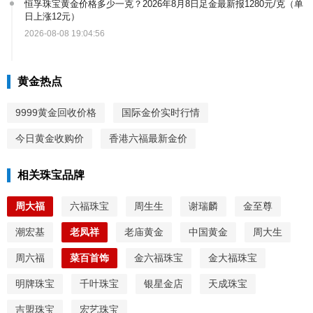
恒孚珠宝黄金价格多少一克？2026年8月8日足金最新报1280元/克（单
日上涨12元）
2026-08-08 19:04:56
黄金热点
9999黄金回收价格
国际金价实时行情
今日黄金收购价
香港六福最新金价
相关珠宝品牌
周大福
六福珠宝
周生生
谢瑞麟
金至尊
潮宏基
老凤祥
老庙黄金
中国黄金
周大生
周六福
菜百首饰
金六福珠宝
金大福珠宝
明牌珠宝
千叶珠宝
银星金店
天成珠宝
吉盟珠宝
宏艺珠宝