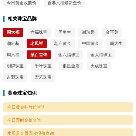
今日黄金收购价
香港六福最新金价
相关珠宝品牌
周大福
六福珠宝
周生生
谢瑞麟
金至尊
潮宏基
老凤祥
老庙黄金
中国黄金
周大生
周六福
菜百首饰
金六福珠宝
金大福珠宝
明牌珠宝
千叶珠宝
银星金店
天成珠宝
吉盟珠宝
宏艺珠宝
黄金珠宝知识
今日黄金挂牌价查询
今日即时金价查询
水贝贵金属回收报价查询