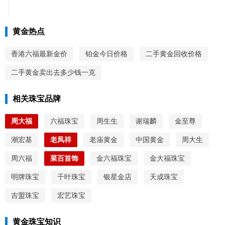
黄金热点
香港六福最新金价
铂金今日价格
二手黄金回收价格
二手黄金卖出去多少钱一克
相关珠宝品牌
周大福
六福珠宝
周生生
谢瑞麟
金至尊
潮宏基
老凤祥
老庙黄金
中国黄金
周大生
周六福
菜百首饰
金六福珠宝
金大福珠宝
明牌珠宝
千叶珠宝
银星金店
天成珠宝
吉盟珠宝
宏艺珠宝
黄金珠宝知识