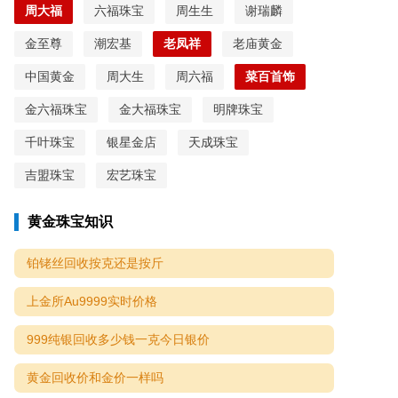
周大福
六福珠宝
周生生
谢瑞麟
金至尊
潮宏基
老凤祥
老庙黄金
中国黄金
周大生
周六福
菜百首饰
金六福珠宝
金大福珠宝
明牌珠宝
千叶珠宝
银星金店
天成珠宝
吉盟珠宝
宏艺珠宝
黄金珠宝知识
铂铑丝回收按克还是按斤
上金所Au9999实时价格
999纯银回收多少钱一克今日银价
黄金回收价和金价一样吗