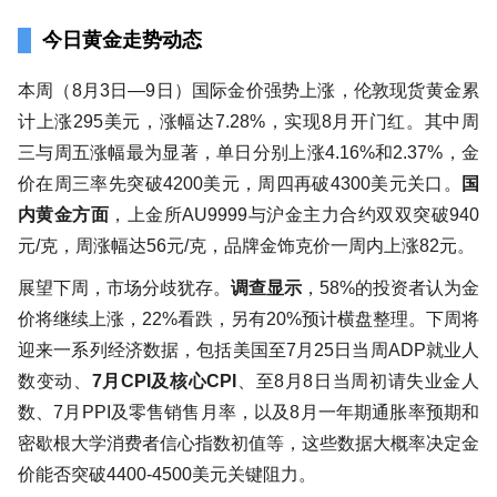
今日黄金走势动态
本周（8月3日—9日）国际金价强势上涨，伦敦现货黄金累
计上涨295美元，涨幅达7.28%，实现8月开门红。其中周
三与周五涨幅最为显著，单日分别上涨4.16%和2.37%，金
价在周三率先突破4200美元，周四再破4300美元关口。
国
内黄金方面
，上金所AU9999与沪金主力合约双双突破940
元/克，周涨幅达56元/克，品牌金饰克价一周内上涨82元。
展望下周，市场分歧犹存。
调查显示
，58%的投资者认为金
价将继续上涨，22%看跌，另有20%预计横盘整理。下周将
迎来一系列经济数据，包括美国至7月25日当周ADP就业人
数变动、
7月CPI及核心CPI
、至8月8日当周初请失业金人
数、7月PPI及零售销售月率，以及8月一年期通胀率预期和
密歇根大学消费者信心指数初值等，这些数据大概率决定金
价能否突破4400-4500美元关键阻力。