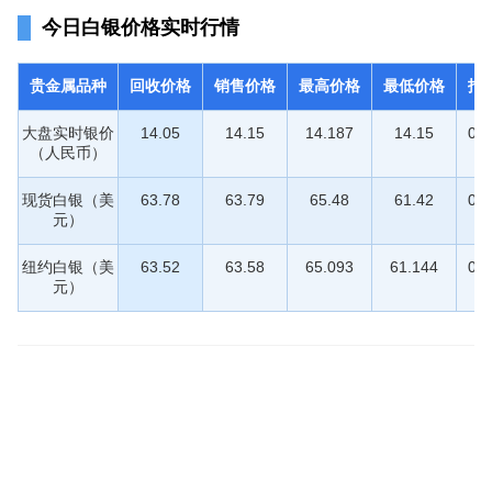
今日白银价格实时行情
贵金属品种
回收价格
销售价格
最高价格
最低价格
报
大盘实时银价
14.05
14.15
14.187
14.15
09:
（人民币）
现货白银（美
63.78
63.79
65.48
61.42
09:
元）
纽约白银（美
63.52
63.58
65.093
61.144
09:
元）