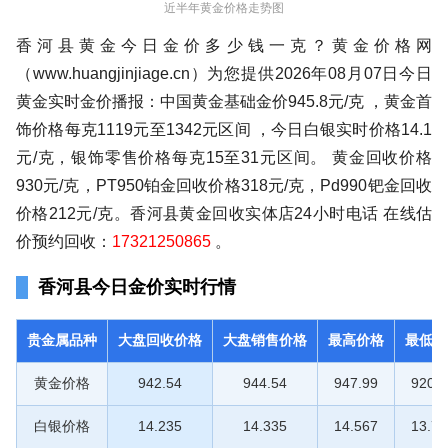
近半年黄金价格走势图
香河县黄金今日金价多少钱一克？黄金价格网
（www.huangjinjiage.cn）为您提供2026年08月07日今日
黄金实时金价播报：中国黄金基础金价945.8元/克 ，黄金首
饰价格每克1119元至1342元区间 ，今日白银实时价格14.1
元/克，银饰零售价格每克15至31元区间。 黄金回收价格
930元/克，PT950铂金回收价格318元/克，Pd990钯金回收
价格212元/克。香河县黄金回收实体店24小时电话 在线估
价预约回收：
17321250865
。
香河县今日金价实时行情
贵金属品种
大盘回收价格
大盘销售价格
最高价格
最低价
黄金价格
942.54
944.54
947.99
920.1
白银价格
14.235
14.335
14.567
13.72