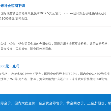
未来将会短期下调
日国际现货黄金价格最高触及到2942.5美元/盎司，comex纽约期金价格最高触及到
近3000美元/盎司关口。
、白银、铂金、钯金等贵金属的今日价格，涵盖晋州各金店黄金价格、银行金条价格、
足黄金投资、买卖首饰、旧金回收等需求。
00元一克吗
金价格。据统计2024年年初至今，国际金价已经上涨了22%，国内金价从470元/克涨
飙涨到了750元/克左右。那么，黄金价格为什么还在涨？未来黄金价格能过800元/克
国际金价、国内大盘金价、金店黄金零售价、黄金回收价、上金所报价、