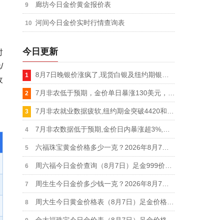
廊坊今日金价黄金报价表
河间今日金价实时行情查询表
今日更新
时
/
8月7日晚银价涨疯了,现货白银及纽约期银双双突破65美元关口,单日暴涨超5%
收
7月非农低于预期，金价单日暴涨130美元，纽约期金站上4430美元，现货黄金突破4370美元
7月非农就业数据疲软,纽约期金突破4420和4430美元关口,日内涨幅扩大至3%
7月非农数据低于预期,金价日内暴涨超3%,现货黄金突破4350、4360和4370美元关口
六福珠宝黄金价格多少一克？2026年8月7日足金价格下跌11元报1284元/克
周六福今日金价查询（8月7日）足金999价格下跌11元报1281元，铂金950价格693元
周生生今日金价多少钱一克？2026年8月7日足金价格下跌10元报1285元/克
周大生今日黄金价格表（8月7日）足金价格下跌11元报1286元、铂金价格673元