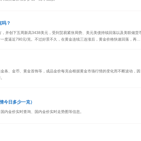
克吗？
元上方，并创下五周新高3438美元，受到贸易紧张局势、美元美债持续回落以及美联储货
一度逼近790元/克。不过好景不久，在黄金连续三连涨后，黄金价格快速回落，再次
至650元/克吗？
括金条、金币、黄金首饰等，成品金价每克会根据黄金市场行情的变化而不断波动，因
情。
情今日多少一克）
日国内金价实时查询、国内金价实时走势图等信息。