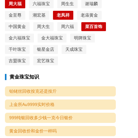
周大福
六福珠宝
周生生
谢瑞麟
金至尊
潮宏基
老凤祥
老庙黄金
中国黄金
周大生
周六福
菜百首饰
金六福珠宝
金大福珠宝
明牌珠宝
千叶珠宝
银星金店
天成珠宝
吉盟珠宝
宏艺珠宝
黄金珠宝知识
铂铑丝回收按克还是按斤
上金所Au9999实时价格
999纯银回收多少钱一克今日银价
黄金回收价和金价一样吗