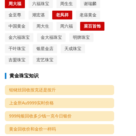
周大福
六福珠宝
周生生
谢瑞麟
金至尊
潮宏基
老凤祥
老庙黄金
中国黄金
周大生
周六福
菜百首饰
金六福珠宝
金大福珠宝
明牌珠宝
千叶珠宝
银星金店
天成珠宝
吉盟珠宝
宏艺珠宝
黄金珠宝知识
铂铑丝回收按克还是按斤
上金所Au9999实时价格
999纯银回收多少钱一克今日银价
黄金回收价和金价一样吗