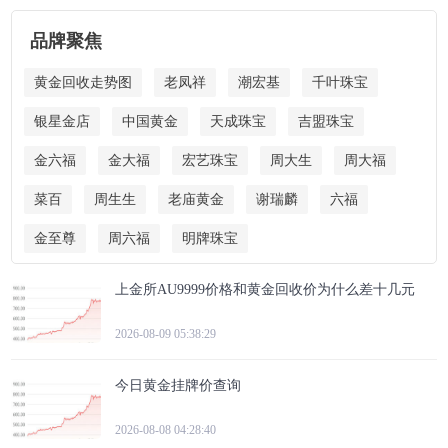
品牌聚焦
黄金回收走势图
老凤祥
潮宏基
千叶珠宝
银星金店
中国黄金
天成珠宝
吉盟珠宝
金六福
金大福
宏艺珠宝
周大生
周大福
菜百
周生生
老庙黄金
谢瑞麟
六福
金至尊
周六福
明牌珠宝
上金所AU9999价格和黄金回收价为什么差十几元
2026-08-09 05:38:29
今日黄金挂牌价查询
2026-08-08 04:28:40