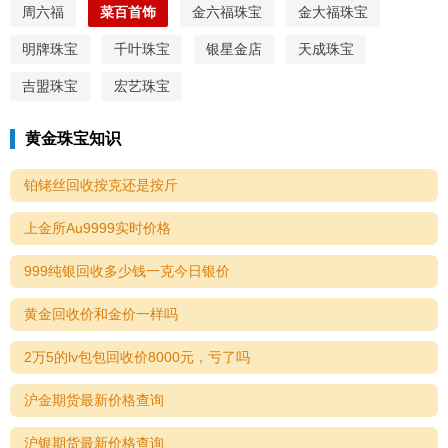
周六福
菜百首饰
金六福珠宝
金大福珠宝
明牌珠宝
千叶珠宝
银星金店
天成珠宝
吉盟珠宝
宏艺珠宝
黄金珠宝知识
铂铑丝回收按克还是按斤
上金所Au9999实时价格
999纯银回收多少钱一克今日银价
黄金回收价和金价一样吗
2万5的lv包包回收价8000元，亏了吗
沪金期货最新价格查询
沪银期货最新价格查询