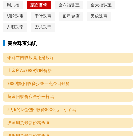
周六福
菜百首饰
金六福珠宝
金大福珠宝
明牌珠宝
千叶珠宝
银星金店
天成珠宝
吉盟珠宝
宏艺珠宝
黄金珠宝知识
铂铑丝回收按克还是按斤
上金所Au9999实时价格
999纯银回收多少钱一克今日银价
黄金回收价和金价一样吗
2万5的lv包包回收价8000元，亏了吗
沪金期货最新价格查询
沪银期货最新价格查询