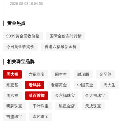
2026-08-08 19:04:56
黄金热点
9999黄金回收价格
国际金价实时行情
今日黄金收购价
香港六福最新金价
相关珠宝品牌
周大福
六福珠宝
周生生
谢瑞麟
金至尊
潮宏基
老凤祥
老庙黄金
中国黄金
周大生
周六福
菜百首饰
金六福珠宝
金大福珠宝
明牌珠宝
千叶珠宝
银星金店
天成珠宝
吉盟珠宝
宏艺珠宝