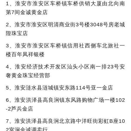
1、淮安市淮安区车桥镇车桥供销大厦由北向南
第7间金诚黄金店
2、淮安市淮安区明清商业街3号楼3048号房老城
隍珠宝店
3、淮安市淮安区车桥镇信用社西侧车北旅社一
楼百年凤祥银楼
4、淮安经济技术开发区汕头小区南一排23号安
奢黄金珠宝经营部
5、淮安涟水县涟城镇安东路114号亚一金店
6、淮安洪泽县高良涧镇东风路购物广场一楼102
-2芦兵金店
7、淮安洪泽县高良涧北京路中洋旺街彩虹B座10
2室涧金诚调卖行