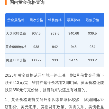
国内黄金价格查询
贵金属品种
回收价格
销售价格
最高价格
最低价格
报
大盘实时金价
937.5
939.5
940.68
939.5
18
黄金9999价格
938
942
948
934
18
黄金T+D价格
938.72
939
947.5
933.2
18
2023年黄金价格从开年就一路上涨，到2月份黄金价格下
跌至413元/克，维持在这个价格有2周时间。黄金价格还能
跌回350元每克价格，就目前来说还是有难度的。
1、黄金价格走势受到外部因素影响比较多，比如国际经
济形势、美元汇率、宽松货币政策、供需关系、美债收益