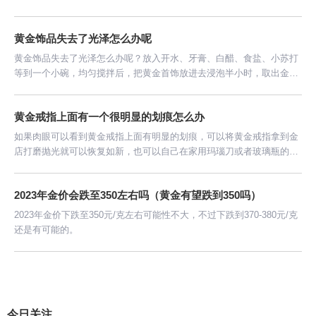
黄金卖掉再购买黄金是不划算的，差价有点大；如果你对黄金没有兴
趣，那么黄金回收是划算的。
黄金饰品失去了光泽怎么办呢
黄金饰品失去了光泽怎么办呢？放入开水、牙膏、白醋、食盐、小苏打
等到一个小碗，均匀搅拌后，把黄金首饰放进去浸泡半小时，取出金饰
用牙刷清洗干净，这样金饰恢复到原来光泽了。
黄金戒指上面有一个很明显的划痕怎么办
如果肉眼可以看到黄金戒指上面有明显的划痕，可以将黄金戒指拿到金
店打磨抛光就可以恢复如新，也可以自己在家用玛瑙刀或者玻璃瓶的底
等工具自己修复。
2023年金价会跌至350左右吗（黄金有望跌到350吗）
2023年金价下跌至350元/克左右可能性不大，不过下跌到370-380元/克
还是有可能的。
今日关注