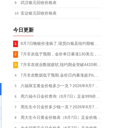
武汉银元回收价格表
安达银元回收价格表
今日更新
8月7日晚银价涨疯了,现货白银及纽约期银双双突破65美元关口,单日暴涨超5%
7月非农低于预期，金价单日暴涨130美元，纽约期金站上4430美元，现货黄金突破4370美元
7月非农就业数据疲软,纽约期金突破4420和4430美元关口,日内涨幅扩大至3%
7月非农数据低于预期,金价日内暴涨超3%,现货黄金突破4350、4360和4370美元关口
六福珠宝黄金价格多少一克？2026年8月7日足金价格下跌11元报1284元/克
周六福今日金价查询（8月7日）足金999价格下跌11元报1281元，铂金950价格693元
周生生今日金价多少钱一克？2026年8月7日足金价格下跌10元报1285元/克
周大生今日黄金价格表（8月7日）足金价格下跌11元报1286元、铂金价格673元