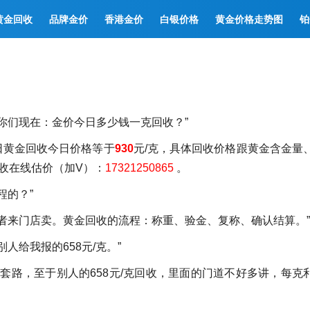
黄金回收
品牌金价
香港金价
白银价格
黄金价格走势图
铂
你们现在：金价今日多少钱一克回收？”
7日黄金回收今日价格等于
930
元/克，具体回收价格跟黄金含金量
回收在线估价（加V）：
17321250865
。
程的？”
者来门店卖。黄金回收的流程：称重、验金、复称、确认结算。”
人给我报的658元/克。”
套路，至于别人的658元/克回收，里面的门道不好多讲，每克