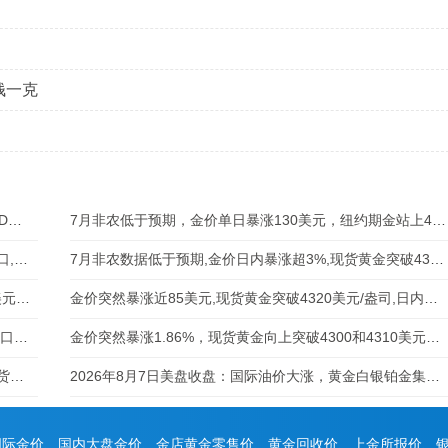
钱一克
8月7日晚国内金价全线暴涨，沪金主力/AU9999/黄金T+D突破940元，黄金回收涨至930元/克
7月非农低于预期，金价单日暴涨130美元，纽约期金站上4430美元，现货黄金突破4370美元
7月非农就业数据疲软,纽约期金突破4420和4430美元关口,日内涨幅扩大至3%
7月非农数据低于预期,金价日内暴涨超3%,现货黄金突破4350、4360和4370美元关口
8月7日非农前金价突发暴涨超2%，现货黄金站上4320美元，纽约期金突破4380美元
金价突然暴涨近85美元,现货黄金突破4320美元/盎司,日内涨幅扩大至1.97%
黄金突发暴涨80美元，纽约期金突破4370和4380美元关口，日内涨幅扩大至1.83%
金价突然暴涨1.86%，现货黄金向上突破4300和4310美元关口
国内金价下跌调整，2026年8月7日黄金多少钱一克，现货、金店及黄金回收价格查询
2026年8月7日美盘收盘：国际油价大涨，黄金白银铂金集体下跌
国际金价、国内大盘金价、金店黄金零售价、黄金回收价、上金所报价、