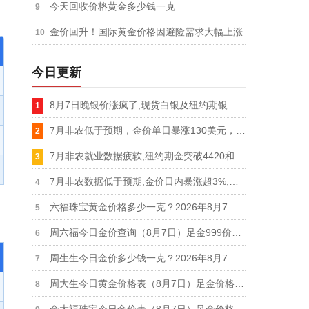
今天回收价格黄金多少钱一克
金价回升！国际黄金价格因避险需求大幅上涨
今日更新
8月7日晚银价涨疯了,现货白银及纽约期银双双突破65美元关口,单日暴涨超5%
7月非农低于预期，金价单日暴涨130美元，纽约期金站上4430美元，现货黄金突破4370美元
7月非农就业数据疲软,纽约期金突破4420和4430美元关口,日内涨幅扩大至3%
7月非农数据低于预期,金价日内暴涨超3%,现货黄金突破4350、4360和4370美元关口
六福珠宝黄金价格多少一克？2026年8月7日足金价格下跌11元报1284元/克
周六福今日金价查询（8月7日）足金999价格下跌11元报1281元，铂金950价格693元
周生生今日金价多少钱一克？2026年8月7日足金价格下跌10元报1285元/克
周大生今日黄金价格表（8月7日）足金价格下跌11元报1286元、铂金价格673元