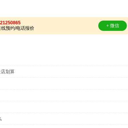
21250865
+ 微信
线预约/电话报价
金店划算
）
么