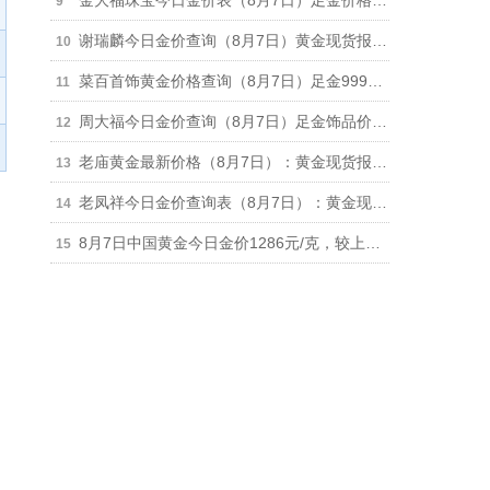
金大福珠宝今日金价表（8月7日）足金价格下跌11元报1279元/克，950铂金价格630元/克
谢瑞麟今日金价查询（8月7日）黄金现货报价下跌11元报1286元/克
菜百首饰黄金价格查询（8月7日）足金999价格1260元、铂金999价格625元
周大福今日金价查询（8月7日）足金饰品价格下跌11元报1286元，回收价格892元
老庙黄金最新价格（8月7日）：黄金现货报价1283元（跌16元）、铂金价格650元
老凤祥今日金价查询表（8月7日）：黄金现货报价1283元（跌10元） 铂金价格650元
8月7日中国黄金今日金价1286元/克，较上一日下跌6元