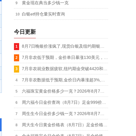
黄金现在典当多少钱一克
白银etf持仓量实时查询
今日更新
8月7日晚银价涨疯了,现货白银及纽约期银双双突破65美元关口,单日暴涨超5%
7月非农低于预期，金价单日暴涨130美元，纽约期金站上4430美元，现货黄金突破4370美元
7月非农就业数据疲软,纽约期金突破4420和4430美元关口,日内涨幅扩大至3%
7月非农数据低于预期,金价日内暴涨超3%,现货黄金突破4350、4360和4370美元关口
六福珠宝黄金价格多少一克？2026年8月7日足金价格下跌11元报1284元/克
周六福今日金价查询（8月7日）足金999价格下跌11元报1281元，铂金950价格693元
周生生今日金价多少钱一克？2026年8月7日足金价格下跌10元报1285元/克
周大生今日黄金价格表（8月7日）足金价格下跌11元报1286元、铂金价格673元