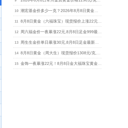
2026年8月8日常州金店黄金价格1290元/克，单日暴涨22元
潮宏基金价多少一克？2026年8月8日黄金现货报价上涨22元最新1308元/克
8月8日黄金（六福珠宝）现货报价上涨22元,足金饰品最新报1306元
周六福金价一夜暴涨22元,8月8日足金999最新报价1303元,铂金价格698元
周生生金价单日暴涨30元,8月8日足金最新报价1315元,铂金价格678元
8月8日黄金（周大生）现货报价1308元/克,单日暴涨22元,回收参考926元
金饰一夜暴涨22元！8月8日金大福珠宝黄金现货报价1308元/克,回收参考926元/克