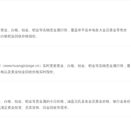
新黄金、白银、铂金、钯金等实物贵金属行情，覆盖阜平县本地各大金店黄金零售价
金白银钯金回收价格报价。
w.huangjinjiage.cn）实时更新黄金、白银、铂金、钯金等实物贵金属行情，覆
价格以及黄金铂金回收价格实时报价。
金、白银、铂金、钯金等贵金属的今日价格，涵盖元氏县各金店黄金价格、银行金条价
式满足黄金投资、买卖首饰、旧金回收等需求。