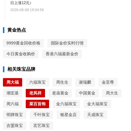
日上涨12元）
2026-08-08 19:04:56
黄金热点
9999黄金回收价格
国际金价实时行情
今日黄金收购价
香港六福最新金价
相关珠宝品牌
周大福
六福珠宝
周生生
谢瑞麟
金至尊
潮宏基
老凤祥
老庙黄金
中国黄金
周大生
周六福
菜百首饰
金六福珠宝
金大福珠宝
明牌珠宝
千叶珠宝
银星金店
天成珠宝
吉盟珠宝
宏艺珠宝