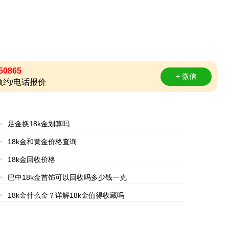
50865
+ 微信
约/电话报价
足金换18k金划算吗
18k金和黄金价格查询
18k金回收价格
巴中18k金首饰可以回收吗多少钱一克
18k金什么金？详解18k金值得收藏吗