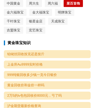
中国黄金
周大生
周六福
菜百首饰
金六福珠宝
金大福珠宝
明牌珠宝
千叶珠宝
银星金店
天成珠宝
吉盟珠宝
宏艺珠宝
黄金珠宝知识
铂铑丝回收按克还是按斤
上金所Au9999实时价格
999纯银回收多少钱一克今日银价
黄金回收价和金价一样吗
2万5的lv包包回收价8000元，亏了吗
沪金期货最新价格查询