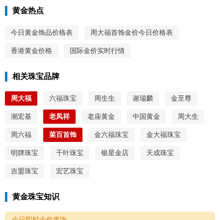
黄金热点
今日黄金饰品价格表
周大福首饰金价今日价格表
香港黄金价格
国际金价实时行情
相关珠宝品牌
周大福
六福珠宝
周生生
谢瑞麟
金至尊
潮宏基
老凤祥
老庙黄金
中国黄金
周大生
周六福
菜百首饰
金六福珠宝
金大福珠宝
明牌珠宝
千叶珠宝
银星金店
天成珠宝
吉盟珠宝
宏艺珠宝
黄金珠宝知识
今日即时金价查询