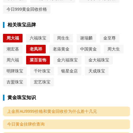
今日999黄金回收价格
相关珠宝品牌
周大福
六福珠宝
周生生
谢瑞麟
金至尊
潮宏基
老凤祥
老庙黄金
中国黄金
周大生
周六福
菜百首饰
金六福珠宝
金大福珠宝
明牌珠宝
千叶珠宝
银星金店
天成珠宝
吉盟珠宝
宏艺珠宝
黄金珠宝知识
上金所AU9999价格和黄金回收价为什么差十几元
今日黄金挂牌价查询