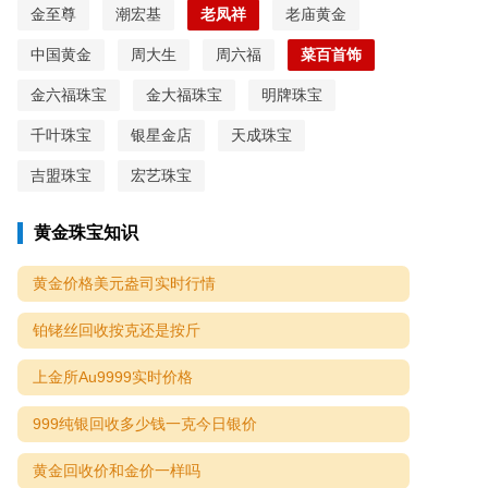
金至尊
潮宏基
老凤祥
老庙黄金
中国黄金
周大生
周六福
菜百首饰
金六福珠宝
金大福珠宝
明牌珠宝
千叶珠宝
银星金店
天成珠宝
吉盟珠宝
宏艺珠宝
黄金珠宝知识
黄金价格美元盎司实时行情
铂铑丝回收按克还是按斤
上金所Au9999实时价格
999纯银回收多少钱一克今日银价
黄金回收价和金价一样吗