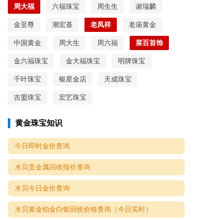
周大福
六福珠宝
周生生
谢瑞麟
金至尊
潮宏基
老凤祥
老庙黄金
中国黄金
周大生
周六福
菜百首饰
金六福珠宝
金大福珠宝
明牌珠宝
千叶珠宝
银星金店
天成珠宝
吉盟珠宝
宏艺珠宝
黄金珠宝知识
今日即时金价查询
水贝贵金属回收报价查询
水贝今日金价查询
水贝黄金铂金白银回收价格查询（今日实时）