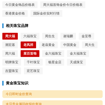
今日黄金饰品价格表
周大福首饰金价今日价格表
香港黄金价格
国际金价实时行情
相关珠宝品牌
周大福
六福珠宝
周生生
谢瑞麟
金至尊
潮宏基
老凤祥
老庙黄金
中国黄金
周大生
周六福
菜百首饰
金六福珠宝
金大福珠宝
明牌珠宝
千叶珠宝
银星金店
天成珠宝
吉盟珠宝
宏艺珠宝
黄金珠宝知识
今日即时金价查询
水贝贵金属回收报价查询