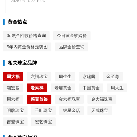
2026-08-10 23:19:37
黄金热点
3d硬金回收价格查询
今日黄金收购价
5年内黄金价格走势图
品牌金价查询
相关珠宝品牌
周大福
六福珠宝
周生生
谢瑞麟
金至尊
潮宏基
老凤祥
老庙黄金
中国黄金
周大生
周六福
菜百首饰
金六福珠宝
金大福珠宝
明牌珠宝
千叶珠宝
银星金店
天成珠宝
吉盟珠宝
宏艺珠宝