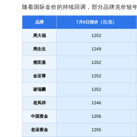
随着国际金价的持续回调，部分品牌克价较年
品牌
7月8日报价（元/克）
周大福
1252
周生生
1249
潮宏基
1252
金至尊
1252
谢瑞麟
1252
老凤祥
1246
中国黄金
1256
老庙黄金
1255