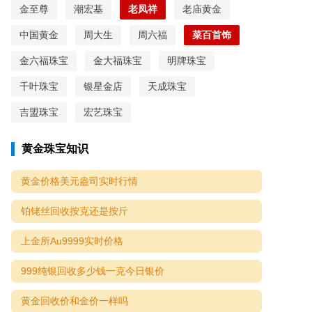
金至尊
潮宏基
老凤祥
老庙黄金
中国黄金
周大生
周六福
菜百首饰
金六福珠宝
金大福珠宝
明牌珠宝
千叶珠宝
银星金店
天成珠宝
吉盟珠宝
宏艺珠宝
黄金珠宝知识
黄金价格美元盎司实时行情
铂铑丝回收按克还是按斤
上金所Au9999实时价格
999纯银回收多少钱一克今日银价
黄金回收价和金价一样吗