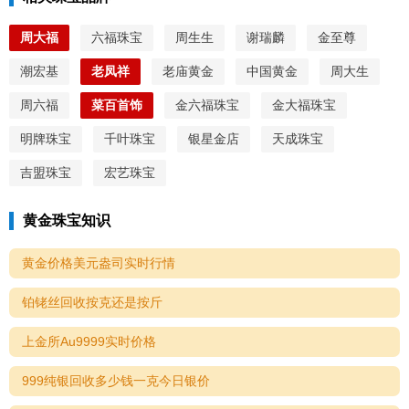
周大福
六福珠宝
周生生
谢瑞麟
金至尊
潮宏基
老凤祥
老庙黄金
中国黄金
周大生
周六福
菜百首饰
金六福珠宝
金大福珠宝
明牌珠宝
千叶珠宝
银星金店
天成珠宝
吉盟珠宝
宏艺珠宝
黄金珠宝知识
黄金价格美元盎司实时行情
铂铑丝回收按克还是按斤
上金所Au9999实时价格
999纯银回收多少钱一克今日银价