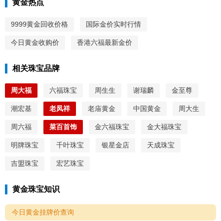
黄金热点
9999黄金回收价格
国际金价实时行情
今日黄金收购价
香港六福最新金价
相关珠宝品牌
周大福
六福珠宝
周生生
谢瑞麟
金至尊
潮宏基
老凤祥
老庙黄金
中国黄金
周大生
周六福
菜百首饰
金六福珠宝
金大福珠宝
明牌珠宝
千叶珠宝
银星金店
天成珠宝
吉盟珠宝
宏艺珠宝
黄金珠宝知识
今日黄金挂牌价查询