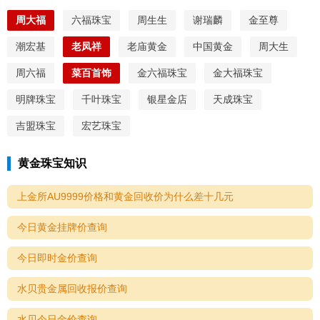
周大福
六福珠宝
周生生
谢瑞麟
金至尊
潮宏基
老凤祥
老庙黄金
中国黄金
周大生
周六福
菜百首饰
金六福珠宝
金大福珠宝
明牌珠宝
千叶珠宝
银星金店
天成珠宝
吉盟珠宝
宏艺珠宝
黄金珠宝知识
上金所AU9999价格和黄金回收价为什么差十几元
今日黄金挂牌价查询
今日即时金价查询
水贝贵金属回收报价查询
水贝今日金价查询